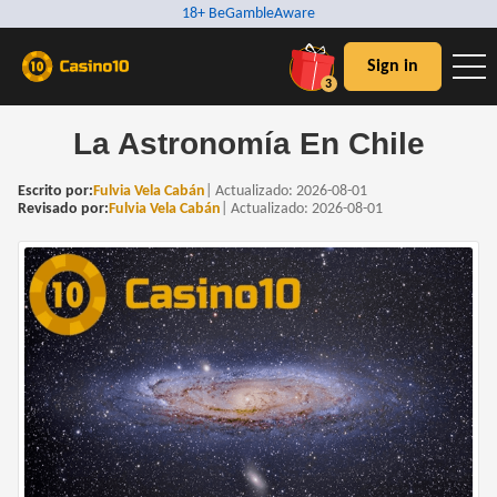
18+ BeGambleAware
Sign in
3
La Astronomía En Chile
Escrito por:
Fulvia Vela Cabán
|
Actualizado:
2026-08-01
Revisado por:
Fulvia Vela Cabán
|
Actualizado:
2026-08-01