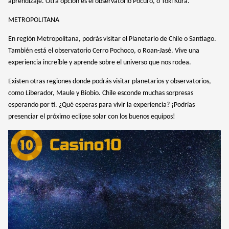
aprendizaje. Otra opción es el observatorio Pocuro, o Toki Kura.
We stand with people of Ukraine.
Russia is not “just” attacking the Ukraine people.
METROPOLITANA
This is a war against democratic values, human rights
and peace. We can make impact and help with our
En región Metropolitana, podrás visitar el Planetario de Chile o Santiago.
donations.
También está el observatorio Cerro Pochoco, o Roan-Jasé. Vive una
experiencia increíble y aprende sobre el universo que nos rodea.
Donate Option 1
Existen otras regiones donde podrás visitar planetarios y observatorios,
como Liberador, Maule y Biobio. Chile esconde muchas sorpresas
Donate Option 2
esperando por ti. ¿Qué esperas para vivir la experiencia? ¡Podrías
presenciar el próximo eclipse solar con los buenos equipos!