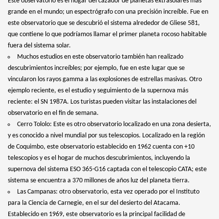
Este observatorio es el hogar del cazador de planetas extrasolares más
grande en el mundo; un espectrógrafo con una precisión increíble. Fue en
este observatorio que se descubrió el sistema alrededor de Gliese 581,
que contiene lo que podríamos llamar el primer planeta rocoso habitable
fuera del sistema solar.
Muchos estudios en este observatorio también han realizado
descubrimientos increíbles; por ejemplo, fue en este lugar que se
vincularon los rayos gamma a las explosiones de estrellas masivas. Otro
ejemplo reciente, es el estudio y seguimiento de la supernova más
reciente: el SN 1987A. Los turistas pueden visitar las instalaciones del
observatorio en el fin de semana.
Cerro Tololo: Este es otro observatorio localizado en una zona desierta,
y es conocido a nivel mundial por sus telescopios. Localizado en la región
de Coquimbo, este observatorio establecido en 1962 cuenta con +10
telescopios y es el hogar de muchos descubrimientos, incluyendo la
supernova del sistema ESO 365-G16 captada con el telescopio CATA; este
sistema se encuentra a 370 millones de años luz del planeta tierra.
Las Campanas: otro observatorio, esta vez operado por el Instituto
para la Ciencia de Carnegie, en el sur del desierto del Atacama.
Establecido en 1969, este observatorio es la principal facilidad de