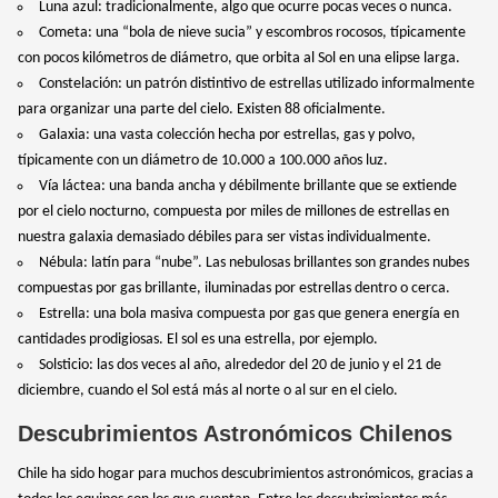
Luna azul: tradicionalmente, algo que ocurre pocas veces o nunca.
Cometa: una “bola de nieve sucia” y escombros rocosos, típicamente
con pocos kilómetros de diámetro, que orbita al Sol en una elipse larga.
Constelación: un patrón distintivo de estrellas utilizado informalmente
para organizar una parte del cielo. Existen 88 oficialmente.
Galaxia: una vasta colección hecha por estrellas, gas y polvo,
típicamente con un diámetro de 10.000 a 100.000 años luz.
Vía láctea: una banda ancha y débilmente brillante que se extiende
por el cielo nocturno, compuesta por miles de millones de estrellas en
nuestra galaxia demasiado débiles para ser vistas individualmente.
Nébula: latín para “nube”. Las nebulosas brillantes son grandes nubes
compuestas por gas brillante, iluminadas por estrellas dentro o cerca.
Estrella: una bola masiva compuesta por gas que genera energía en
cantidades prodigiosas. El sol es una estrella, por ejemplo.
Solsticio: las dos veces al año, alrededor del 20 de junio y el 21 de
diciembre, cuando el Sol está más al norte o al sur en el cielo.
Descubrimientos Astronómicos Chilenos
Chile ha sido hogar para muchos descubrimientos astronómicos, gracias a