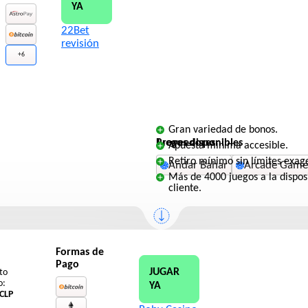
YA
Slingo
Slot Machines
22Bet
revisión
Solitary
+6
Sudoku
Teen Patti
Tresette
Video Poker
Gran variedad de bonos.
Proveedores
Juegos disponibles
Apuesta mínima accesible.
Retiro mínimo sin límites exag
Andar Bahar
Arcade Game
Más de 4000 juegos a la dispos
cliente.
Formas de
Pago
JUGAR
to
o:
YA
We stand with people of Ukraine.
CLP
Russia is not “just” attacking the Ukraine people.