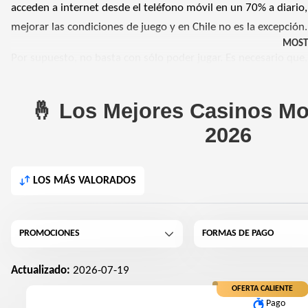
Lottery
acceden a internet desde el teléfono móvil en un 70% a diario, 
CLP310000
Lotto
JUGAR YA
mejorar las condiciones de juego y en Chile no es la excepción.
Mahjong
CLP425000
Mega Ball
MOST
CLP440000
Monopoly
Por supuesto, no basta con sólo poder jugar. Es necesario que,
Monopoly Live
CLP450000
None
cuente con cifrado KYC, cuente con seguridad para operar en C
Poker
CLP600000
Roulette
ingresados en ella.
CLP720000
🤞 Los Mejores Casinos Mov
Scopa
Scopone
CLP750000
Scratch Cards
2026
CLP890000
Sic Bo
Slingo
CLP960000
Slot Machines
Solitary
CLP1000000
LOS MÁS VALORADOS
Sudoku
CLP1300000
Teen Patti
Tresette
CLP1900000
Video Poker
PROMOCIONES
FORMAS DE PAGO
Actualizado:
2026-07-19
OFERTA CALIENTE
CLP100
50
Astropay
Pago