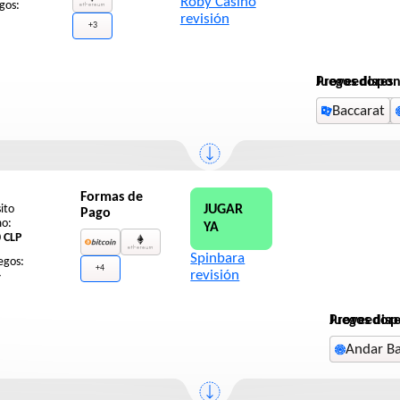
Roby Casino
gos:
This is a war against democratic values, human rights and peace.
revisión
We can make impact and help with our donations.
+3
Proveedores
Juegos dispon
Donate Option 1
Baccarat
Donate Option 2
Formas de
JUGAR
ito
Pago
o:
YA
 CLP
Spinbara
egos:
+4
revisión
+
Proveedore
Juegos disp
Andar B