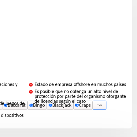
on Gaming
CLP50
aming
CLP1000
CLP2400
tic
CLP5000
h
CLP9000
CLP9400
il Gaming
CLP10000
CLP18000
CLP35000
aciones y
Estado de empresa offshore en muchos países
Es posible que no obtenga un alto nivel de
protección por parte del organismo otorgante
de licencias según el caso
de juegos de
s
Baccarat
Bingo
Blackjack
Craps
+26
dispositivos