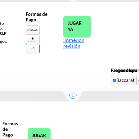
Live Games
Live Poker
Formas de
Pago
Live Roulette
JUGAR
to
o:
YA
Live Sic Bo
 CLP
Lottery
Immerion
gos:
revisión
Lotto
+3
Mahjong
Mega Ball
Proveedores
Juegos dispon
Monopoly
Monopoly Live
Baccarat
None
Poker
Roulette
Scopa
Scopone
Formas
Scratch Cards
de
Pago
Sic Bo
JUGAR