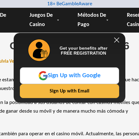
18+ BeGambleAware
BORRAR SELECCIONADO
BORRAR SELECCIONADO
BORRAR SELECCIONADO
BORRAR SELECCIONADO
BORRAR SELECCIONADO
 De
Juegos De
Métodos De
Rese
No Pierda Su Bonificación
TIRADAS GRATIS
Casino
Pago
Casi
50
Bonos M
80
Casino Móvil Chile 2026
INSCRIBIRSE
100
Get your benefits after
FREE REGISTRATION
120
ulvia Vela Cabán
|
Actualizado:
2026-08-02
150
200
Sign Up with Google
 estamos hablando de las plataformas de casinos online que ha
300
500
nuestro ordenador o laptop.
Sign Up with Email
1000
 la posibilidad a sus usuarios de contar con casinos móviles que
 150 FS
960000 CLP
7
ad de ganar desde su móvil y de manera mucho más cómoda y
ito
Métodos de Depósito
Mé
también para operar en el casino móvil. Actualmente, las person