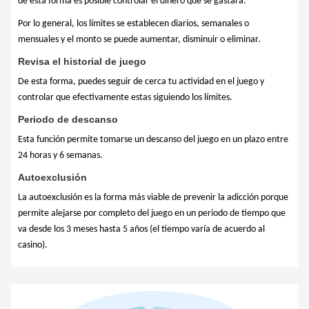
de esta forma es posible controlar el dinero que se gastará.
Por lo general, los límites se establecen diarios, semanales o
mensuales y el monto se puede aumentar, disminuir o eliminar.
Revisa el historial de juego
De esta forma, puedes seguir de cerca tu actividad en el juego y
controlar que efectivamente estas siguiendo los límites.
Periodo de descanso
Esta función permite tomarse un descanso del juego en un plazo entre
24 horas y 6 semanas.
Autoexclusión
La autoexclusión es la forma más viable de prevenir la adicción porque
permite alejarse por completo del juego en un periodo de tiempo que
va desde los 3 meses hasta 5 años (el tiempo varía de acuerdo al
casino).