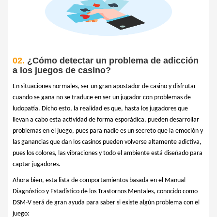
02.
¿Cómo detectar un problema de adicción
a los juegos de casino?
En situaciones normales, ser un gran apostador de casino y disfrutar
cuando se gana no se traduce en ser un jugador con problemas de
ludopatía. Dicho esto, la realidad es que, hasta los jugadores que
llevan a cabo esta actividad de forma esporádica, pueden desarrollar
problemas en el juego, pues para nadie es un secreto que la emoción y
las ganancias que dan los casinos pueden volverse altamente adictiva,
pues los colores, las vibraciones y todo el ambiente está diseñado para
captar jugadores.
Ahora bien, esta lista de comportamientos basada en el Manual
Diagnóstico y Estadístico de los Trastornos Mentales, conocido como
DSM-V será de gran ayuda para saber si existe algún problema con el
juego: