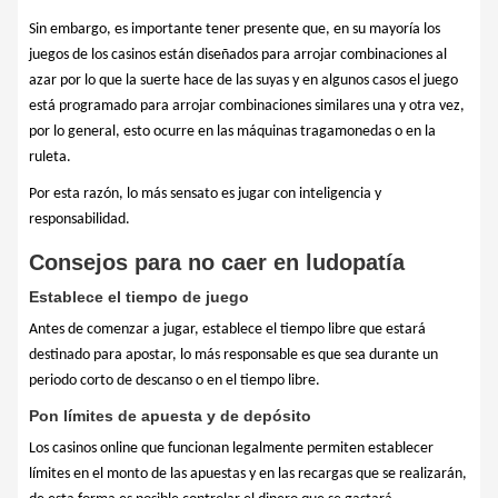
Sin embargo, es importante tener presente que, en su mayoría los
juegos de los casinos están diseñados para arrojar combinaciones al
azar por lo que la suerte hace de las suyas y en algunos casos el juego
está programado para arrojar combinaciones similares una y otra vez,
por lo general, esto ocurre en las máquinas tragamonedas o en la
ruleta.
Por esta razón, lo más sensato es jugar con inteligencia y
responsabilidad.
Consejos para no caer en ludopatía
Establece el tiempo de juego
Antes de comenzar a jugar, establece el tiempo libre que estará
destinado para apostar, lo más responsable es que sea durante un
periodo corto de descanso o en el tiempo libre.
Pon límites de apuesta y de depósito
Los casinos online que funcionan legalmente permiten establecer
límites en el monto de las apuestas y en las recargas que se realizarán,