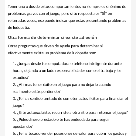
Tener uno o dos de estos comportamientos no siempre es sinónimo de
problemas graves con el juego, pero si tu respuesta es “SÍ” en
reiteradas veces, eso puede indicar que estas presentando problemas
de ludopatía.
Otra forma de determinar si existe adicción
Otras preguntas que sirven de ayuda para determinar si
efectivamente existe un problema de ludopatía son:
¿Juegas desde tu computadora o teléfono inteligente durante
horas, dejando a un lado responsabilidades como el trabajo y los
estudios?
¿Afirmas tener éxito en el juego para no dejarlo cuando
realmente estás perdiendo?
¿Te has sentido tentado de cometer actos ilícitos para financiar el
juego?
¿Si te autoexcluiste, recurriste a otro sitio para retomar el juego?
¿Pides dinero prestado o te has endeudado para seguir
apostando?
¿Te ha tocado vender posesiones de valor para cubrir los gastos y