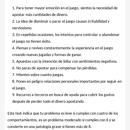
Para tener mayor emoción en el juego, sientes la necesidad de
apostar más cantidades de dinero.
La idea de disminuir o parar el juego causan irritabilidad y
nerviosismo.
En repetidas ocasiones, los intentos para controlar o abandonar
el juego no tienen éxito.
Piensas y revives constantemente la experiencia en el juego
creando nuevas jugadas y formas de ganar.
Apuestas con la intención de lidiar con sentimientos negativos.
No paras de apostar para compensar las pérdidas.
Mientes sobre cuanto juegas.
Pones en peligro relaciones personales importantes por seguir en
el juego.
Recurres a terceros en busca de ayuda para cubrir los gastos
después de perder todo el dinero apostando.
Este test indica que tu problema es leve si cumples con cuatro de los
comportamientos, es un problema moderado si cumples con 6 y se
convierte en una patología grave si tienes más de 8.