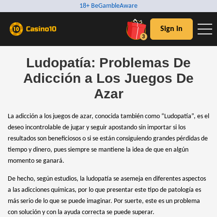
18+ BeGambleAware
Sign in
3
Ludopatía: Problemas De
Adicción a Los Juegos De
Azar
La adicción a los juegos de azar, conocida también como “Ludopatía”, es el
deseo incontrolable de jugar y seguir apostando sin importar si los
resultados son beneficiosos o si se están consiguiendo grandes pérdidas de
tiempo y dinero, pues siempre se mantiene la idea de que en algún
momento se ganará.
De hecho, según estudios, la ludopatía se asemeja en diferentes aspectos
a las adicciones químicas, por lo que presentar este tipo de patología es
más serio de lo que se puede imaginar. Por suerte, este es un problema
con solución y con la ayuda correcta se puede superar.