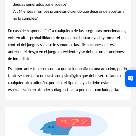
deudas generados por el juego?
¿Mientes y rompes promesas diciendo que dejarás de apostar y
no lo cumples?
En caso de responder “sí” a cualquiera de las preguntas mencionadas,
existen altas probabilidades de que debas buscar ayuda y tomar el
control del juego y si a eso le sumamos las afirmaciones del test
anterior, el riesgo en el juego es evidente y se deben tomar acciones
de inmediato.
Es importante tener en cuenta que la ludopatía es una adicción, por lo
tanto se considera un trastorno psicológico que debe ser tratado como
cualquier otra adicción, por ello, el tipo de ayuda debe estar
especializado en atender y diagnosticar a personas con ludopatía.