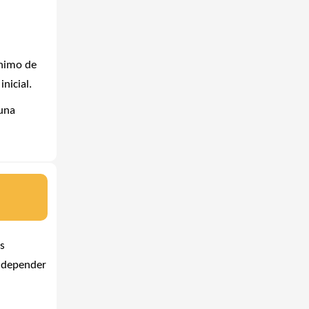
ínimo de
nicial.
 una
s
a depender