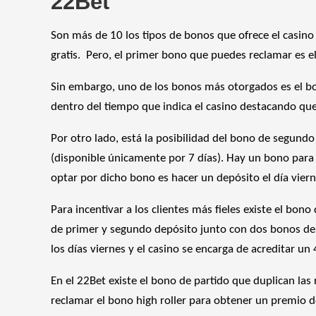
22Bet
Son más de 10 los tipos de bonos que ofrece el casin
gratis. Pero, el primer bono que puedes reclamar es el
Sin embargo, uno de los bonos más otorgados es el bo
dentro del tiempo que indica el casino destacando qu
Por otro lado, está la posibilidad del bono de segun
(disponible únicamente por 7 días). Hay un bono para 
optar por dicho bono es hacer un depósito el día vie
Para incentivar a los clientes más fieles existe el bon
de primer y segundo depósito junto con dos bonos de 
los días viernes y el casino se encarga de acreditar un 
En el 22Bet existe el bono de partido que duplican las 
reclamar el bono high roller para obtener un premio 