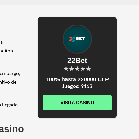
na
la App
22Bet
n embargo,
100% hasta 220000 CLP
ntivo de
Juegos:
9163
VISITA CASINO
a llegado
casino