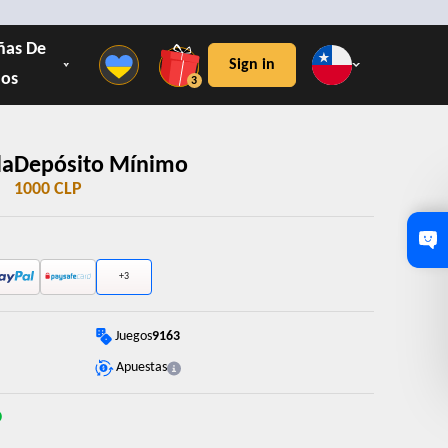
ñas De
Sign in
nos
3
da
Depósito Mínimo
1000 CLP
+3
Juegos
9163
Apuestas
O