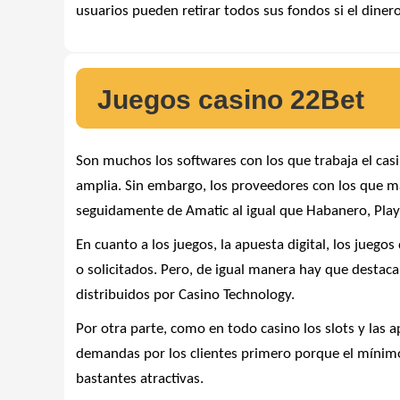
usuarios pueden retirar todos sus fondos si el diner
Juegos casino 22Bet
Son muchos los softwares con los que trabaja el casi
amplia. Sin embargo, los proveedores con los que ma
seguidamente de Amatic al igual que Habanero, Play
En cuanto a los juegos, la apuesta digital, los jue
o solicitados. Pero, de igual manera hay que destacar
distribuidos por Casino Technology.
Por otra parte, como en todo casino los slots y las 
demandas por los clientes primero porque el mínimo 
bastantes atractivas.