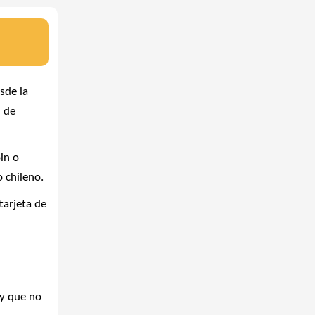
sde la
d de
in o
o chileno.
tarjeta de
 y que no