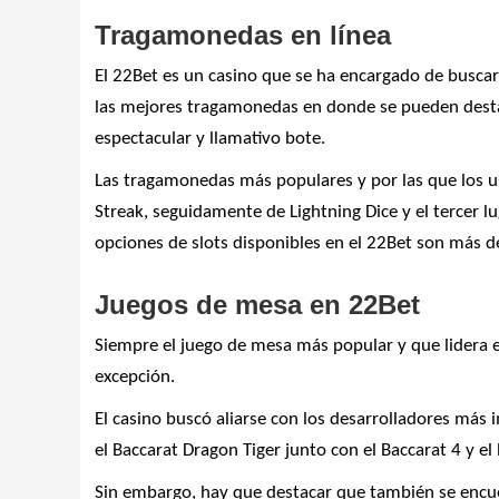
Tragamonedas en línea
El 22Bet es un casino que se ha encargado de buscar
las mejores tragamonedas en donde se pueden desta
espectacular y llamativo bote.
Las tragamonedas más populares y por las que los us
Streak, seguidamente de Lightning Dice y el tercer 
opciones de slots disponibles en el 22Bet son más d
Juegos de mesa en 22Bet
Siempre el juego de mesa más popular y que lidera el
excepción.
El casino buscó aliarse con los desarrolladores más 
el Baccarat Dragon Tiger junto con el Baccarat 4 y e
Sin embargo, hay que destacar que también se encue