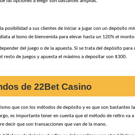
e las opciones a elegir son bastantes amplias.
la posibilidad a sus clientes de iniciar a jugar con un depósito m
ata al bono de bienvenida para elevar hasta un 120% el monto i
pender del juego o de la apuesta. Si se trata del depósito para
el resto de juegos y apuesta el máximo a depositar son $300.
ondos de 22Bet Casino
 mismo que con los métodos de depósito y es que son bastantes la
argo, es importante tener en cuenta que el método de retiro va 
re decir que son transacciones que van de la mano.
We stand with people of Ukraine.
Russia is not “just” attacking the Ukraine people.