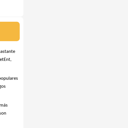
bastante
etEnt,
 populares
gos
 más
 son