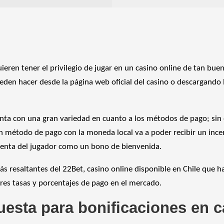
ieren tener el privilegio de jugar en un casino online de tan bue
eden hacer desde la página web oficial del casino o descargando 
enta con una gran variedad en cuanto a los métodos de pago; si
n método de pago con la moneda local va a poder recibir un ince
cuenta del jugador como un bono de bienvenida.
s resaltantes del 22Bet, casino online disponible en Chile que h
res tasas y porcentajes de pago en el mercado.
uesta para bonificaciones en 