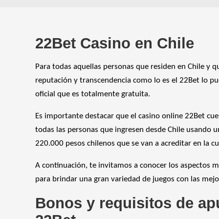
22Bet Casino en Chile
Para todas aquellas personas que residen en Chile y qu
reputación y transcendencia como lo es el 22Bet lo pu
oficial que es totalmente gratuita.
Es importante destacar que el casino online 22Bet cu
todas las personas que ingresen desde Chile usando u
220.000 pesos chilenos que se van a acreditar en la 
A continuación, te invitamos a conocer los aspectos má
para brindar una gran variedad de juegos con las mejo
Bonos y requisitos de ap