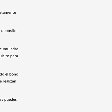
letamente
r depósito
 acumuladas
uisito para
ado el bono
e realizan
tas puedes