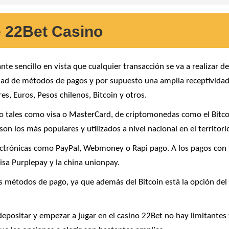
e 22Bet Casino
nte sencillo en vista que cualquier transacción se va a realizar de
iedad de métodos de pagos y por supuesto una amplia receptivida
, Euros, Pesos chilenos, Bitcoin y otros.
to tales como visa o MasterCard, de criptomonedas como el Bitco
son los más populares y utilizados a nivel nacional en el territori
lectrónicas como PayPal, Webmoney o Rapi pago. A los pagos con 
Visa Purplepay y la china unionpay.
 métodos de pago, ya que además del Bitcoin está la opción del
ositar y empezar a jugar en el casino 22Bet no hay limitantes